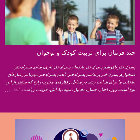
چند فرمان برای تربیت کودک و نوجوان
پسر/دختر باهوشم پسر/دختر نابغه‌ام پسر/دختر یاری‌رسانم پسر/دختر
غمخوارم پسر/دختر پرتلاشم پسر/دختر باادبم پسر/دختر مهربانم رفتارهای
انتخابی ما برای هدایت رشد در مقابل رفتارهای مخرب رایج که بیشتر از این
نوع است: زور، اجبار، فشار، تحمیل، تنبیه، پاداش، فریب، ریاست، اتقاد،
سرزنش، گلایه، مقایسه، اذیت کردن پس بیاییم از رفتارهای نظریه‌ی
انتخاب استفاده کنیم تا رشد همه‌جانبه‌ی فرزندانمان را با این اصول تسهیل
ببخشیم: دلسوزی،گوش دادن و شنیدن، حمایت، مذاکره، دلگرمی دادن،
عشق ورزیدن، دوست بودن، اعتماد و پذیرش، استقبال و احترام گذاشتن
من بهمن حوریزاد هستم، مشاور شما و از اینکه مسائل و چالش‌های خود در
رابطه با فرزندانتان را با من درمیان می‌گذارید خوشحال هستم و امیدوارم