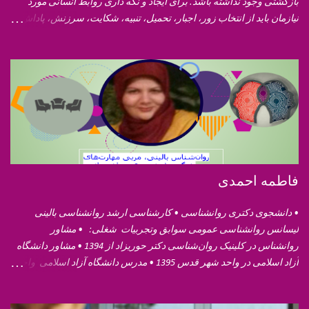
بازگشتی وجود نداشته باشد. برای ایجاد و نگه داری روابط انسانی مورد
نیازمان باید از انتخاب زور، اجبار، تحمیل، تنبیه، شکایت، سرزنش، پاداش،
کنترل، ریاست، غرغر، مقایسه، قهر و کناره گیری (رفتارهای مخرب/ قطع
کننده ارتباط) دست برداریم. به جای این رفتارهای تخریبگر، رفتارهای
مهرورزی (پیوند دهنده) که عبارتند از: گوش کردن، حمایت کردن، مذاکره،
تشویق و دلگرمی، عشق و دوستی، اعتماد، پذیرش، گشاده رویی و احترام
گذاردن را جایگزین کنیم. ازدواج بدون شکست: ویلیام گلسر
فاطمه احمدی
• دانشجوی دکتری روانشناسی • کارشناسی ارشد روانشناسی بالینی
لیسانس روانشناسی عمومی سوابق وتجربیات شغلی: • مشاور
روانشناس در کلینیک روان‌شناسی دکتر حوریزاد از 1394 • مشاور دانشگاه
آزاد اسلامی در واحد شهر قدس 1395 • مدرس دانشگاه آزاد اسلامی واحد
شهر قدس رزومه